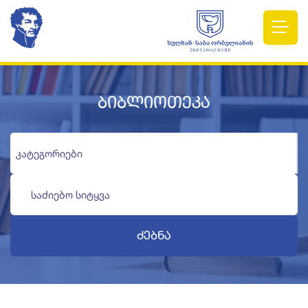
ბიბლიოთეკა
Ძებნა