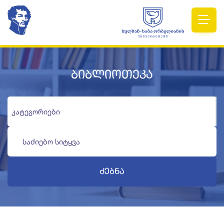
ბიბლიოთეკა
Ძებნა