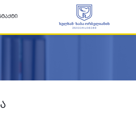
ნტაქტი
ია